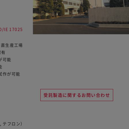
O/IE 17025
1直生産工場
保有
が可能
能
試作が可能
受託製造に関するお問い合わせ
16, テフロン）