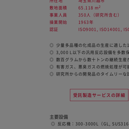
所在地
埼玉県川越市
2
敷地面積
65.118 m
事業人員
350人（研究所含む）
操業開始
1963年
認証
ISO9001, ISO14001, IS
少量多品種の化成品の生産に適した
3,000 L以下の汎用反応設備を多数
数百グラムから数十トンの継続生産
有害ガス、悪臭ガスの燃焼処理が可
研究所からの開発品のタイムリーな
受託製造サービスの詳細
主要設備
反応機：300-3000L（GL, SUS3