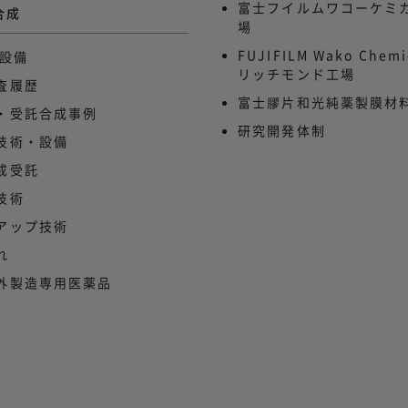
富士フイルムワコーケミカ
合成
場
FUJIFILM Wako Chemi
造設備
リッチモンド工場
査履歴
富士膠片和光純薬製膜材料
・受託合成事例
研究開発体制
技術・設備
成受託
技術
アップ技術
れ
外製造専用医薬品