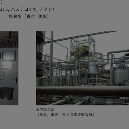
6）
S316, ハステロイ®, チタン）
6） 、棚段型（真空, 送風）
液中燃焼炉
（廃油、廃液、排ガス用焼却設備）