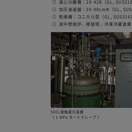
遠心分離機：20-42B（GL, SUS31
加圧濾過器：30-90cmΦ（GL, SU
乾燥機：コニカル型（GL, SUS31
液中燃焼炉、精留塔、冷凍冷蔵倉庫
500L接触還元装置
（ 1 MPa オートクレーブ ）