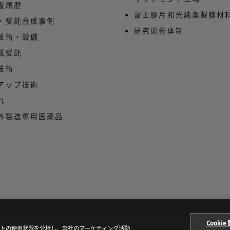
査履歴
富士膠片和光純薬製膜材料
・受託合成事例
研究開発体制
技術・設備
成受託
技術
アップ技術
れ
外製造専用医薬品
Cookie
サイトの使用状況を分析し、弊社のマーケティング活動