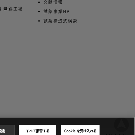
文献情報
 無錫工場
試薬事業HP
試薬構造式検索
 設定
すべて拒否する
Cookie を受け入れる