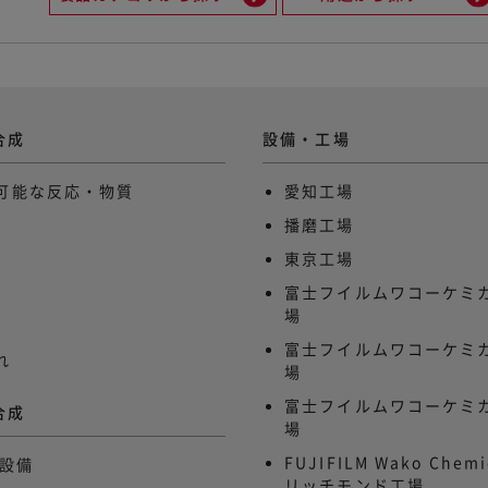
合成
設備・工場
可能な反応・物質
愛知工場
播磨工場
東京工場
富士フイルムワコーケミカ
場
富士フイルムワコーケミカ
れ
場
富士フイルムワコーケミカ
合成
場
FUJIFILM Wako Chemi
造設備
リッチモンド工場