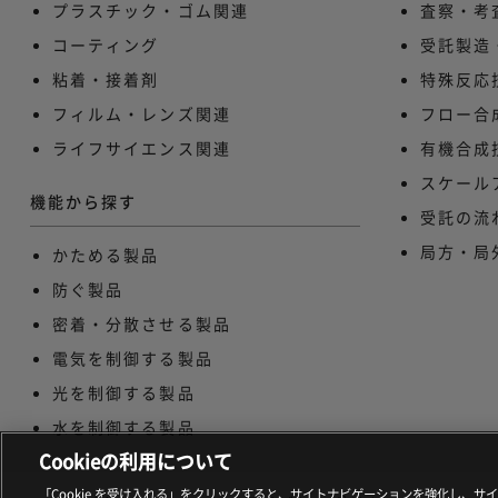
プラスチック・ゴム関連
査察・考
コーティング
受託製造
粘着・接着剤
特殊反応
フィルム・レンズ関連
フロー合
ライフサイエンス関連
有機合成
スケール
機能から探す
受託の流
局方・局
かためる製品
防ぐ製品
密着・分散させる製品
電気を制御する製品
光を制御する製品
水を制御する製品
Cookieの利用について
「Cookie を受け入れる」をクリックすると、サイトナビゲーションを強化し、