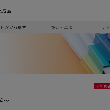
化成品
用途から探す
設備・工場
サ
分析技
学～