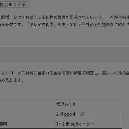
粧品をつくる
と同様、又はそれ以上に不純物の管理が要求されています。当社が目指
術が必要です。「キレイな化学」を支えている当社の分析技術をご紹介
レクトロニクス材料に含まれる金属を高い精度で測定し、高いレベルの
お応えします。
管理レベル
2 桁 ppbオーダー
溶剤
1～2 桁 ppbオーダー