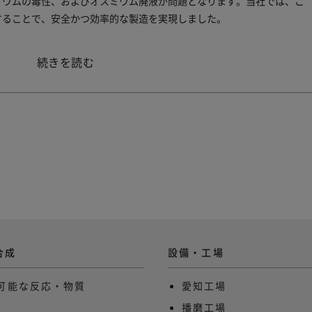
ミウムの毒性、およびオスミウム廃液が問題となります。当社では、こ
することで、安全かつ効率的な製造を実現しました。
“オ
続きを読む
ス
ミ
ウ
ム
酸
化
反
応”
合成
設備・工場
可能な反応・物質
愛知工場
播磨工場