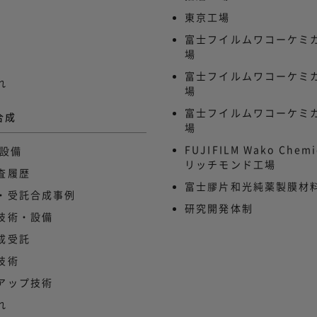
東京工場
富士フイルムワコーケミカ
場
富士フイルムワコーケミカ
れ
場
富士フイルムワコーケミカ
合成
場
FUJIFILM Wako Chemi
造設備
リッチモンド工場
査履歴
富士膠片和光純薬製膜材料
・受託合成事例
研究開発体制
技術・設備
成受託
技術
アップ技術
れ