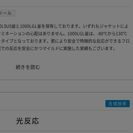
ツール
LSUS釜と1000LGL釜を保有しております。いずれもジャケットによ
ネーションの心配はありません。1000LGL釜は、-80℃から130℃
トタイプとなっております。更により安全で特徴的な反応ができるフロ
域での反応を安全にかつマイルドに実施した実績もございます。
“極
続きを読む
低
温
反
応”
合成技術
光反応