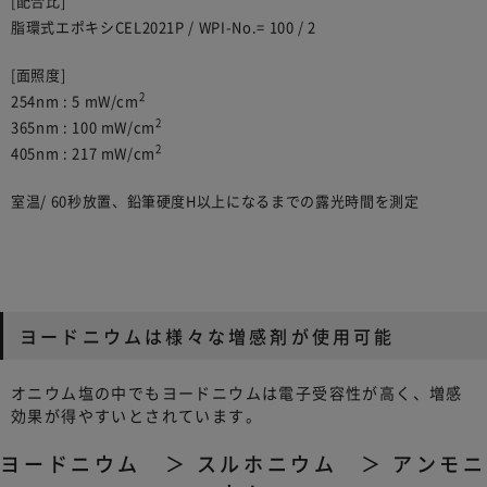
[配合比]
脂環式エポキシCEL2021P / WPI-No.= 100 / 2
[面照度]
2
254nm : 5 mW/cm
2
365nm : 100 mW/cm
2
405nm : 217 mW/cm
室温/ 60秒放置、鉛筆硬度H以上になるまでの露光時間を測定
ヨードニウムは様々な増感剤が使用可能
オニウム塩の中でもヨードニウムは電子受容性が高く、増感
効果が得やすいとされています。
ヨードニウム ＞ スルホニウム ＞ アンモニ