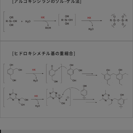
[アルコキシシランのゾル-ゲル法]
[ヒドロキシメチル基の重縮合]