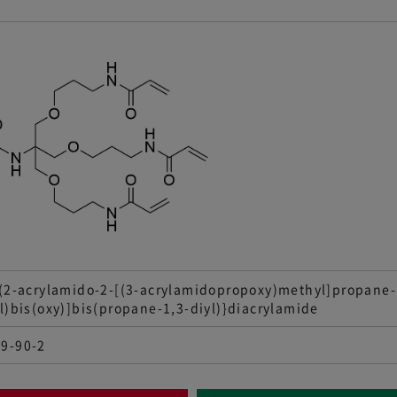
[(2-acrylamido-2-[(3-acrylamidopropoxy)methyl]propane-
yl)bis(oxy)]bis(propane-1,3-diyl)}diacrylamide
9-90-2