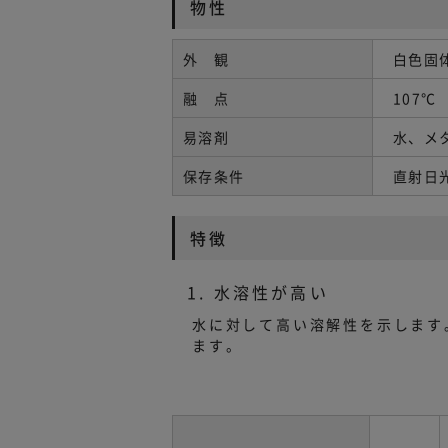
物性
外 観
白色固
融 点
107℃
易溶剤
水、メ
保存条件
直射日
特徴
1. 水溶性が高い
水に対して高い溶解性を示します
ます。