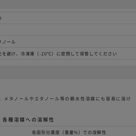
体
タノール
光を避け、冷凍庫（-20℃）に密閉して保管してください
。メタノールやエタノール等の親水性溶媒にも容易に溶け
各種溶媒への溶解性
各固形分濃度（重量%）での溶解性