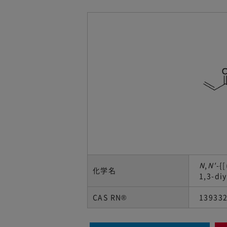
N
,
N'
-{
化学名
1,3-di
CAS RN®
139332