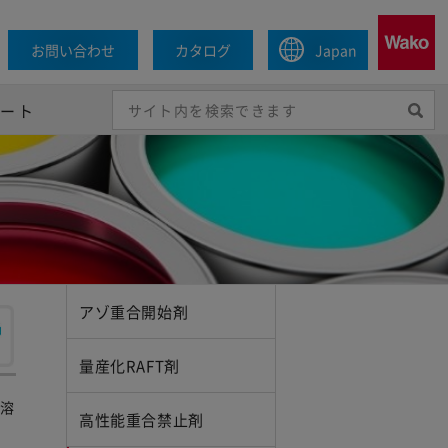
お問い合わせ
カタログ
Japan
ポート
アゾ重合開始剤
量産化RAFT剤
溶
高性能重合禁止剤