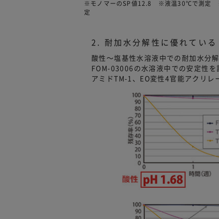
※モノマーのSP値12.8 ※液温30℃で測
定
2. 耐加水分解性に優れている
酸性～塩基性水溶液中での耐加水分
FOM-03006の水溶液中での安定
アミドTM-1、EO変性4官能アクリレ