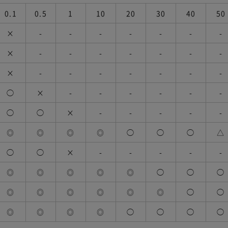
0.1
0.5
1
10
20
30
40
50
×
-
-
-
-
-
-
-
×
-
-
-
-
-
-
-
×
-
-
-
-
-
-
-
◯
×
-
-
-
-
-
-
◯
◯
×
-
-
-
-
-
◎
◎
◎
◎
◯
◯
◯
△
◯
◯
×
-
-
-
-
-
◎
◎
◎
◎
◎
◯
◯
◯
◎
◎
◎
◎
◎
◎
◯
◯
◎
◎
◎
◎
◯
◯
◯
◯