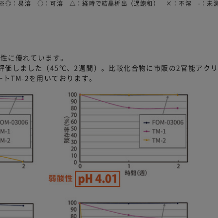
定 ※◎：易溶 ○：可溶 △：経時で結晶析出（過飽和） ×：不溶 -：未
解性に優れています。
性を評価しました（45℃、2週間）。比較化合物に市販の2官能アク
ートTM-2を用いております。