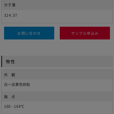
分子量
324.37
お問い合わせ
サンプル申込み
物性
外 観
白～淡黄色顆粒
融 点
160 - 164℃