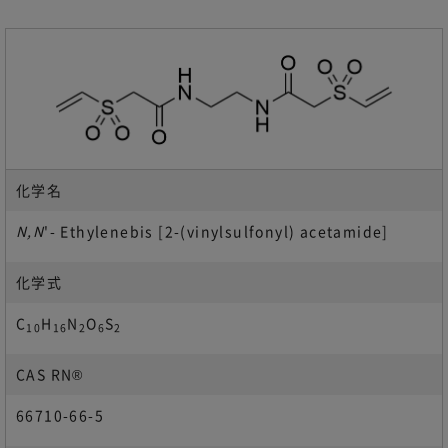
化学名
N,N
'- Ethylenebis [2-(vinylsulfonyl) acetamide]
化学式
C
H
N
O
S
10
16
2
6
2
CAS RN®
66710-66-5