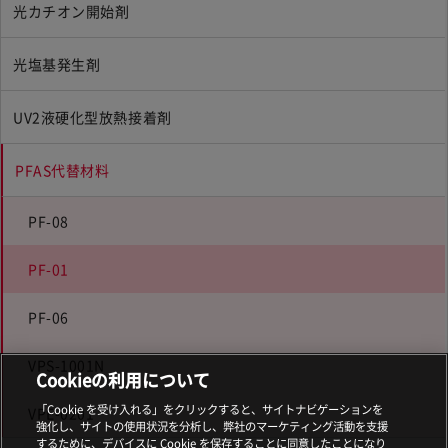
光カチオン開始剤
光塩基発生剤
UV2液硬化型放熱接着剤
PFAS代替材料
PF-08
PF-01
PF-06
VPS-1001N
Cookieの利用について
「Cookie を受け入れる」をクリックすると、サイトナビゲーションを
VPE-0201
強化し、サイトの使用状況を分析し、弊社のマーケティング活動を支援
するために、デバイスに Cookie を保存することに同意したことになり