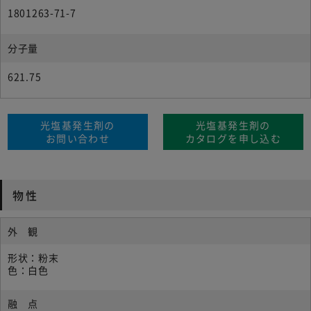
1801263-71-7
分子量
621.75
光塩基発生剤の
光塩基発生剤の
お問い合わせ
カタログを申し込む
物性
外 観
形状：粉末
色：白色
融 点