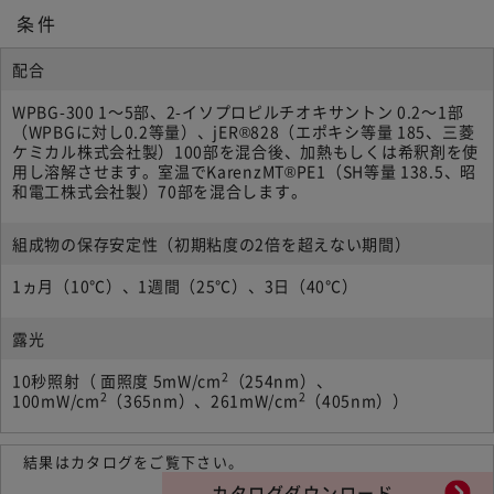
条件
配合
WPBG-300 1～5部、2-イソプロピルチオキサントン 0.2～1部
（WPBGに対し0.2等量）、jER®828（エポキシ等量 185、三菱
ケミカル株式会社製）100部を混合後、加熱もしくは希釈剤を使
用し溶解させます。室温でKarenzMT®PE1（SH等量 138.5、昭
和電工株式会社製）70部を混合します。
組成物の保存安定性（初期粘度の2倍を超えない期間）
1ヵ月（10℃）、1週間（25℃）、3日（40℃）
露光
2
10秒照射（ 面照度 5mW/cm
（254nm）、
2
2
100mW/cm
（365nm）、261mW/cm
（405nm））
結果はカタログをご覧下さい。
カタログダウンロード