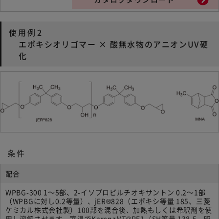
使用例2
エポキシオリゴマー × 酸無水物のアニオンUV硬
化
条件
配合
WPBG-300 1～5部、2-イソプロピルチオキサントン 0.2～1部
（WPBGに対し0.2等量）、jER®828（エポキシ等量 185、三菱
ケミカル株式会社製）100部を混合後、加熱もしくは希釈剤を使
用し溶解させます。室温でKarenzMT®PE1（SH等量 138.5、昭