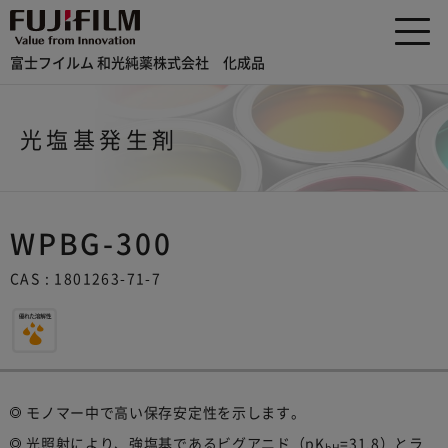
富士フイルム 和光純薬株式会社 化成品
光塩基発生剤
WPBG-300
CAS : 1801263-71-7
モノマー中で高い保存安定性を示します。
光照射により、強塩基であるビグアニド（pK
=31.8）とラ
bH