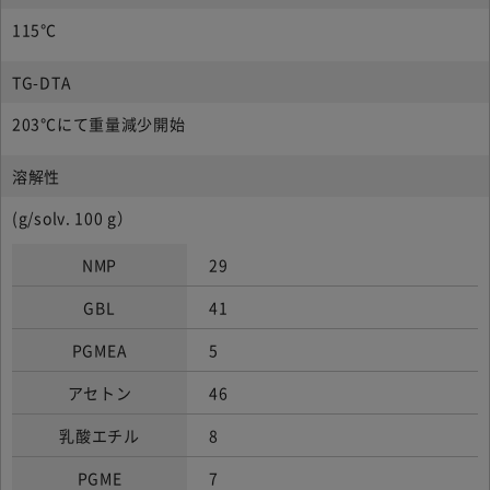
115℃
TG-DTA
203℃にて重量減少開始
溶解性
(g/solv. 100 g）
NMP
29
GBL
41
PGMEA
5
アセトン
46
乳酸エチル
8
PGME
7