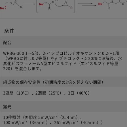
条件
配合
WPBG-300 1～5部、2-イソプロピルチオキサントン 0.2～1部
（WPBGに対し0.2等量）をγ-ブチロラクトン20部に溶解後、水
素化ビスフェノールA型エピスルフィド（エピスルフィド等量
220）を混合します。
組成物の保存安定性（初期粘度の2倍を超えない期間）
3週間（10℃）、2週間（25℃）、3日（40℃）
露光
2
10秒照射（面照度 5mW/cm
（254nm）、
2
2
100mW/cm
（365nm）、261mW/cm
（405nm））