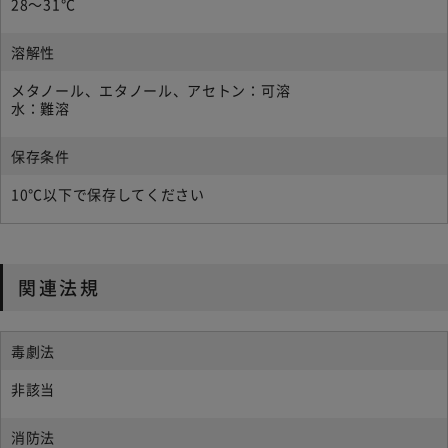
28～31℃
溶解性
メタノール、エタノール、アセトン：可溶
水：難溶
保存条件
10℃以下で保存してください
関連法規
毒劇法
非該当
消防法